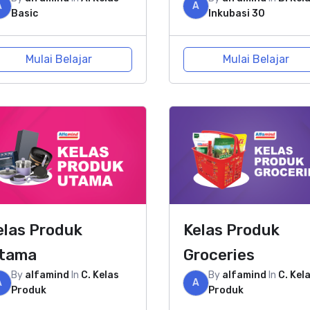
A
A
Basic
Inkubasi 30
Mulai Belajar
Mulai Belajar
elas Produk
Kelas Produk
tama
Groceries
By
alfamind
In
C. Kelas
By
alfamind
In
C. Kel
A
A
Produk
Produk