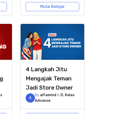
Mulai Belajar
4 Langkah Jitu
ng
Mengajak Teman
Jadi Store Owner
as
By
alfamind
In
D. Kelas
A
Advance