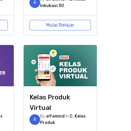
A
Inkubasi 30
Mulai Belajar
Kelas Produk
Virtual
as
By
alfamind
In
C. Kelas
A
Produk