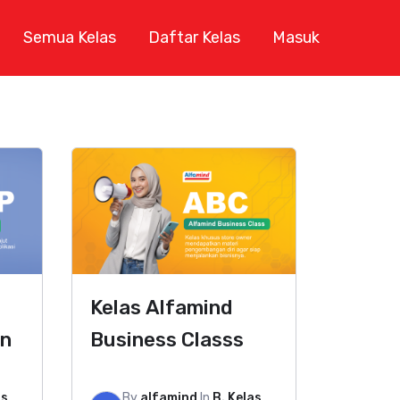
Semua Kelas
Daftar Kelas
Masuk
Kelas Alfamind
on
Business Classs
as
By
alfamind
In
B. Kelas