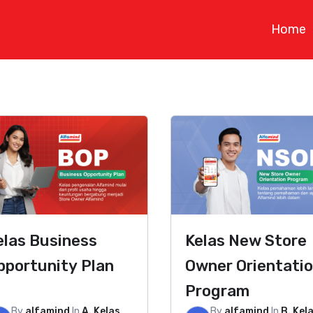
Home
elas Business
Kelas New Store
pportunity Plan
Owner Orientati
Program
By
alfamind
In
A. Kelas
By
alfamind
In
B. Kel