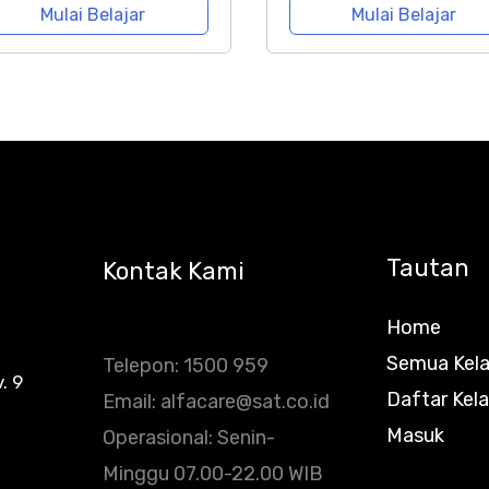
Mulai Belajar
Mulai Belajar
Tautan
Kontak Kami
Home
Semua Kel
Telepon: 1500 959
. 9
Daftar Kel
Email: alfacare@sat.co.id
Masuk
Operasional: Senin-
Minggu 07.00-22.00 WIB