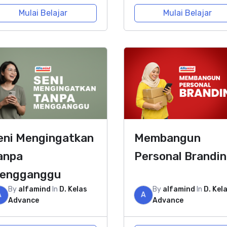
Mulai Belajar
Mulai Belajar
eni Mengingatkan
Membangun
anpa
Personal Brandi
engganggu
By
alfamind
In
D. Kelas
By
alfamind
In
D. Kel
A
A
Advance
Advance