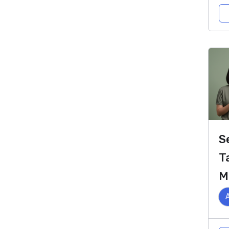
S
T
M