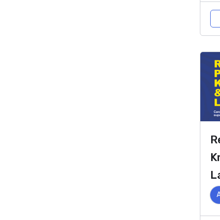
R
K
L