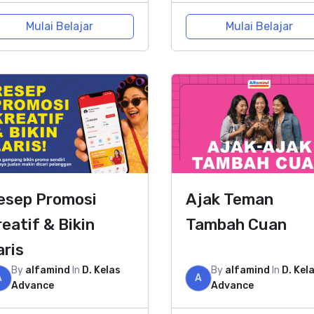
Mulai Belajar
Mulai Belajar
esep Promosi
Ajak Teman
reatif & Bikin
Tambah Cuan
aris
By
alfamind
In
D. Kelas
By
alfamind
In
D. Kel
A
A
Advance
Advance